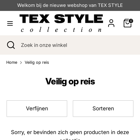
Verder
Welkom bij de nieuwe webshop van TEX STYLE
naar
inhoud
0
Zoeken
Zoek
in
Zoeken
Zoekopdracht
Zoek
onze
sluiten
in
winkel
onze
Home
Veilig op reis
winkel
Veilig op reis
Verfijnen
Sorteren
Sorry, er bevinden zich geen producten in deze