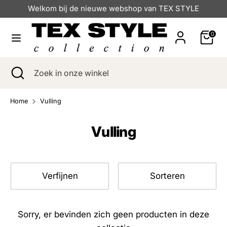
Verder
Welkom bij de nieuwe webshop van TEX STYLE
naar
inhoud
0
Zoeken
Zoek
in
Zoeken
Zoekopdracht
Zoek
onze
sluiten
in
winkel
onze
Home
Vulling
winkel
Vulling
Verfijnen
Sorteren
Sorry, er bevinden zich geen producten in deze