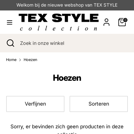
Verder
Welkom bij de nieuwe webshop van TEX STYLE
naar
inhoud
0
Zoeken
Zoek
in
Zoeken
Zoekopdracht
Zoek
onze
sluiten
in
winkel
onze
Home
Hoezen
winkel
Hoezen
Verfijnen
Sorteren
Sorry, er bevinden zich geen producten in deze